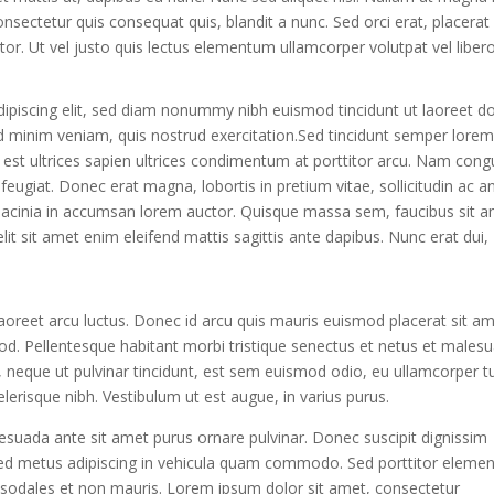
nsectetur quis consequat quis, blandit a nunc. Sed orci erat, placerat
tor. Ut vel justo quis lectus elementum ullamcorper volutpat vel libero
ipiscing elit, sed diam nonummy nibh euismod tincidunt ut laoreet d
d minim veniam, quis nostrud exercitation.Sed tincidunt semper lorem
er in est ultrices sapien ultrices condimentum at porttitor arcu. Nam con
ugiat. Donec erat magna, lobortis in pretium vitae, sollicitudin ac an
acinia in accumsan lorem auctor. Quisque massa sem, faucibus sit 
 elit sit amet enim eleifend mattis sagittis ante dapibus. Nunc erat dui,
aoreet arcu luctus. Donec id arcu quis mauris euismod placerat sit a
mod. Pellentesque habitant morbi tristique senectus et netus et males
, neque ut pulvinar tincidunt, est sem euismod odio, eu ullamcorper t
celerisque nibh. Vestibulum ut est augue, in varius purus.
esuada ante sit amet purus ornare pulvinar. Donec suscipit dignissim
ed metus adipiscing in vehicula quam commodo. Sed porttitor eleme
 sodales et non mauris. Lorem ipsum dolor sit amet, consectetur