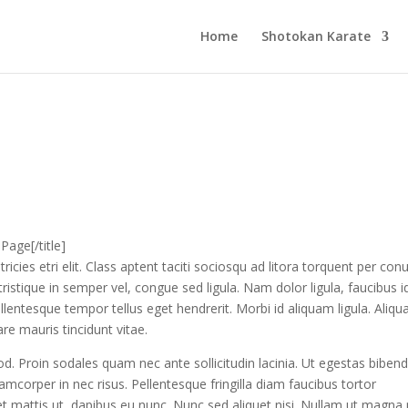
Home
Shotokan Karate
Page[/title]
ricies etri elit. Class aptent taciti sociosqu ad litora torquent per con
ristique in semper vel, congue sed ligula. Nam dolor ligula, faucibus i
pellentesque tempor tellus eget hendrerit. Morbi id aliquam ligula. Aliq
re mauris tincidunt vitae.
d. Proin sodales quam nec ante sollicitudin lacinia. Ut egestas bibe
amcorper in nec risus. Pellentesque fringilla diam faucibus tortor
et mattis ut, dapibus eu nunc. Nunc sed aliquet nisi. Nullam ut magna