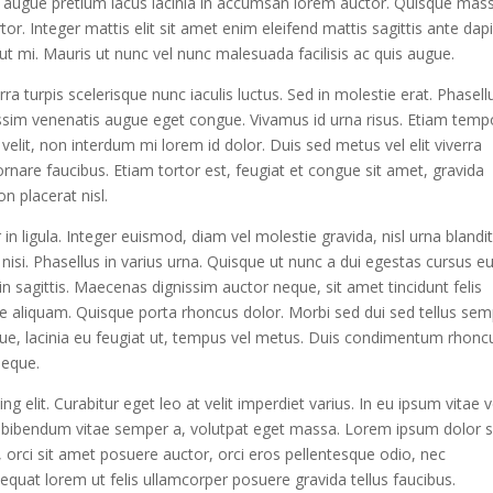
er augue pretium lacus lacinia in accumsan lorem auctor. Quisque mas
rtor. Integer mattis elit sit amet enim eleifend mattis sagittis ante dap
 ut mi. Mauris ut nunc vel nunc malesuada facilisis ac quis augue.
verra turpis scelerisque nunc iaculis luctus. Sed in molestie erat. Phasell
issim venenatis augue eget congue. Vivamus id urna risus. Etiam temp
velit, non interdum mi lorem id dolor. Duis sed metus vel elit viverra
nare faucibus. Etiam tortor est, feugiat et congue sit amet, gravida
n placerat nisl.
in ligula. Integer euismod, diam vel molestie gravida, nisl urna blandi
isi. Phasellus in varius urna. Quisque ut nunc a dui egestas cursus e
in sagittis. Maecenas dignissim auctor neque, sit amet tincidunt felis
are aliquam. Quisque porta rhoncus dolor. Morbi sed dui sed tellus se
ue, lacinia eu feugiat ut, tempus vel metus. Duis condimentum rhonc
neque.
 elit. Curabitur eget leo at velit imperdiet varius. In eu ipsum vitae ve
c, bibendum vitae semper a, volutpat eget massa. Lorem ipsum dolor s
la, orci sit amet posuere auctor, orci eros pellentesque odio, nec
quat lorem ut felis ullamcorper posuere gravida tellus faucibus.