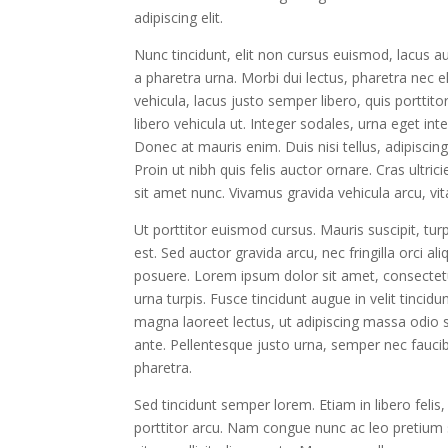
adipiscing elit.
Nunc tincidunt, elit non cursus euismod, lacus a
a pharetra urna. Morbi dui lectus, pharetra nec 
vehicula, lacus justo semper libero, quis porttit
libero vehicula ut. Integer sodales, urna eget int
Donec at mauris enim. Duis nisi tellus, adipiscing 
Proin ut nibh quis felis auctor ornare. Cras ultric
sit amet nunc. Vivamus gravida vehicula arcu, vit
Ut porttitor euismod cursus. Mauris suscipit, turp
est. Sed auctor gravida arcu, nec fringilla orci
posuere. Lorem ipsum dolor sit amet, consectetur 
urna turpis. Fusce tincidunt augue in velit tinci
magna laoreet lectus, ut adipiscing massa odio se
ante. Pellentesque justo urna, semper nec fauci
pharetra.
Sed tincidunt semper lorem. Etiam in libero felis, 
porttitor arcu. Nam congue nunc ac leo pretium 