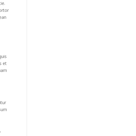
ie.
ortor
nean
quis
s et
quam
itur
psum
,