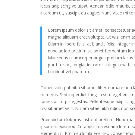
lacus adipiscing volutpat. Aenean odio mauris, co
interdum ut, suscipit eu augue. Nunc vitae mi tor
Lorem ipsum dolor sit amet, consectetuer ad
magna aliquam erat volutpat. Ut wisi enim a
Etiam in libero felis, at blandit felis. Integ
nunc ac leo pretium sit amet fermentum leo fe
Maecenas ullamcorper augue pretium lacus l
porttitor ac, feugiat id tortor. Integer mattis
tincidunt vel pharetra.
Donec volutpat nibh sit amet libero ornare non l
ut metus. Sed imperdiet fringilla sem eget euis
fames ac turpis egestas. Pellentesque adipiscing
nisl sit amet velit. Nullam vitae nibh odio, non s
Proin dictum lobortis justo at pretium. Nunc mal
ipsum at euismod. Curabitur malesuada lorem s
elementum. Proin eu ligula eget leo consectetur