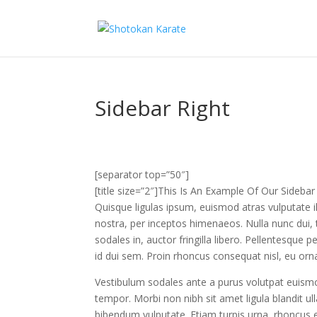
Sidebar Right
[separator top=”50″]
[title size=”2″]This Is An Example Of Our Sidebar 
Quisque ligulas ipsum, euismod atras vulputate ilt
nostra, per inceptos himenaeos. Nulla nunc dui, t
sodales in, auctor fringilla libero. Pellentesque 
id dui sem. Proin rhoncus consequat nisl, eu orna
Vestibulum sodales ante a purus volutpat euismo
tempor. Morbi non nibh sit amet ligula blandit ull
bibendum vulputate. Etiam turpis urna, rhoncus 