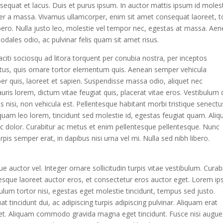
sequat et lacus. Duis et purus ipsum. In auctor mattis ipsum id molest
mper a massa. Vivamus ullamcorper, enim sit amet consequat laoreet, t
bero. Nulla justo leo, molestie vel tempor nec, egestas at massa. Ae
i sodales odio, ac pulvinar felis quam sit amet risus.
aciti sociosqu ad litora torquent per conubia nostra, per inceptos
us, quis ornare tortor elementum quis. Aenean semper vehicula
r quis, laoreet et sapien. Suspendisse massa odio, aliquet nec
ris lorem, dictum vitae feugiat quis, placerat vitae eros. Vestibulum 
is nisi, non vehicula est. Pellentesque habitant morbi tristique senectu
quam leo lorem, tincidunt sed molestie id, egestas feugiat quam. Ali
 dolor. Curabitur ac metus et enim pellentesque pellentesque. Nunc
rpis semper erat, in dapibus nisi urna vel mi. Nulla sed nibh libero.
 auctor vel. Integer ornare sollicitudin turpis vitae vestibulum. Curab
esque laoreet auctor eros, et consectetur eros auctor eget. Lorem i
bulum tortor nisi, egestas eget molestie tincidunt, tempus sed justo.
t tincidunt dui, ac adipiscing turpis adipiscing pulvinar. Aliquam erat
reet. Aliquam commodo gravida magna eget tincidunt. Fusce nisi augue