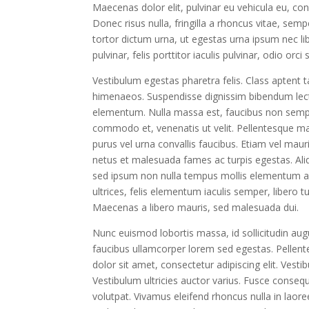
Maecenas dolor elit, pulvinar eu vehicula eu, con
Donec risus nulla, fringilla a rhoncus vitae, se
tortor dictum urna, ut egestas urna ipsum nec li
pulvinar, felis porttitor iaculis pulvinar, odio orc
Vestibulum egestas pharetra felis. Class aptent t
himenaeos. Suspendisse dignissim bibendum lect
elementum. Nulla massa est, faucibus non sempe
commodo et, venenatis ut velit. Pellentesque mau
purus vel urna convallis faucibus. Etiam vel maur
netus et malesuada fames ac turpis egestas. Ali
sed ipsum non nulla tempus mollis elementum ac
ultrices, felis elementum iaculis semper, libero tu
Maecenas a libero mauris, sed malesuada dui.
Nunc euismod lobortis massa, id sollicitudin augue
faucibus ullamcorper lorem sed egestas. Pellent
dolor sit amet, consectetur adipiscing elit. Vesti
Vestibulum ultricies auctor varius. Fusce consequa
volutpat. Vivamus eleifend rhoncus nulla in lao