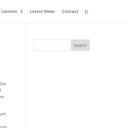
Lessons
Latest News
Contact
ubia
d
uam
ndum
 non