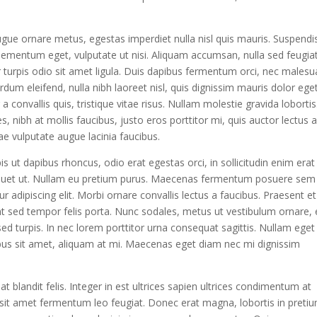
ugue ornare metus, egestas imperdiet nulla nisl quis mauris. Suspendi
elementum eget, vulputate ut nisi. Aliquam accumsan, nulla sed feugia
or turpis odio sit amet ligula. Duis dapibus fermentum orci, nec males
erdum eleifend, nulla nibh laoreet nisl, quis dignissim mauris dolor ege
a convallis quis, tristique vitae risus. Nullam molestie gravida lobortis
ies, nibh at mollis faucibus, justo eros porttitor mi, quis auctor lectus 
ae vulputate augue lacinia faucibus.
is ut dapibus rhoncus, odio erat egestas orci, in sollicitudin enim erat
 aliquet ut. Nullam eu pretium purus. Maecenas fermentum posuere sem
adipiscing elit. Morbi ornare convallis lectus a faucibus. Praesent et
dunt sed tempor felis porta. Nunc sodales, metus ut vestibulum ornare, 
d turpis. In nec lorem porttitor urna consequat sagittis. Nullam eget 
bus sit amet, aliquam at mi. Maecenas eget diam nec mi dignissim
at blandit felis. Integer in est ultrices sapien ultrices condimentum at
sit amet fermentum leo feugiat. Donec erat magna, lobortis in preti