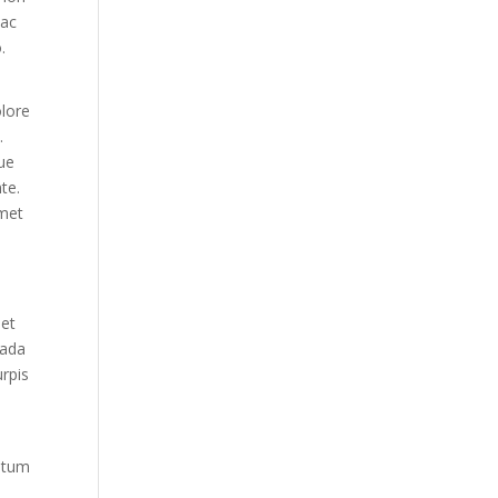
 ac
.
olore
.
gue
te.
amet
met
uada
urpis
ntum