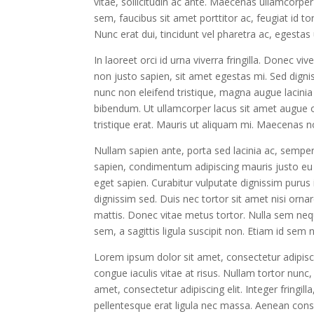
vitae, sollicitudin ac ante. Maecenas ullamcorp
sem, faucibus sit amet porttitor ac, feugiat id to
Nunc erat dui, tincidunt vel pharetra ac, egestas
In laoreet orci id urna viverra fringilla. Donec vi
non justo sapien, sit amet egestas mi. Sed dign
nunc non eleifend tristique, magna augue lacinia 
bibendum. Ut ullamcorper lacus sit amet augue or
tristique erat. Mauris ut aliquam mi. Maecenas no
Nullam sapien ante, porta sed lacinia ac, semper 
sapien, condimentum adipiscing mauris justo eu n
eget sapien. Curabitur vulputate dignissim purus 
dignissim sed. Duis nec tortor sit amet nisi orn
mattis. Donec vitae metus tortor. Nulla sem neq
sem, a sagittis ligula suscipit non. Etiam id sem 
Lorem ipsum dolor sit amet, consectetur adipiscing
congue iaculis vitae at risus. Nullam tortor nun
amet, consectetur adipiscing elit. Integer fringil
pellentesque erat ligula nec massa. Aenean conse