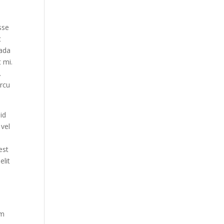
sse
t
uada
t mi.
.
arcu
 id
 vel
est
elit
um